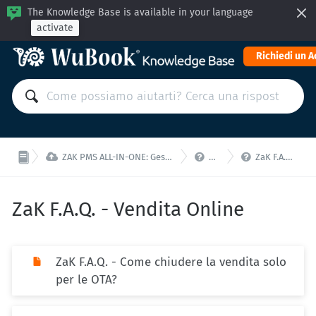
The Knowledge Base is available in your language
activate
Richiedi un 



ZAK PMS ALL-IN-ONE: Gestisci la tua struttura da un'unica interfaccia!
ZaK - F.A.Q.
ZaK F.A.Q. - Vendita Online
ZaK F.A.Q. - Vendita Online
ZaK F.A.Q. - Come chiudere la vendita solo
per le OTA?