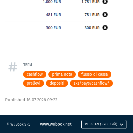
ТЕГИ
cashflow
prima nota
flusso di cassa
prelievi
depositi
zks/pays/cashflow/
Published
16.07.2026 09:22
www.wubook.net
© WuBook SRL
RUSSIAN (РУССКИЙ)