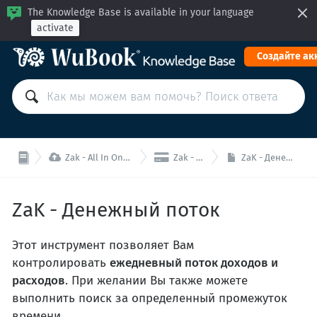
The Knowledge Base is available in your language
activate
Cоздайте ак


Zak - All In One (PMS+МБ+МК)
Zak - Финансы
ZaK - Денежный поток
ZaK - Денежный поток
Этот инструмент позволяет Вам
контролировать
ежедневный поток доходов и
расходов
. При желании Вы также можете
выполнить поиск за определенный промежуток
времени.