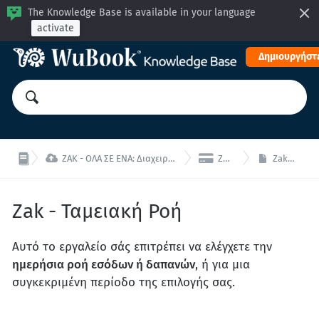
The Knowledge Base is available in your language
activate
Δημιουργήστε


ZAK - ΟΛΑ ΣΕ ΕΝΑ: Διαχειριστείτε το κατάλυμα σας από μία ενιαία διεπαφή!
Zak - Οικονομικά
Zak - Ταμειακή Ροή
Zak - Ταμειακή Ροή
Αυτό το εργαλείο σάς επιτρέπει να ελέγχετε την
ημερήσια ροή εσόδων ή δαπανών
, ή για μια
συγκεκριμένη περίοδο της επιλογής σας.