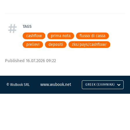
TAGS
cashflow
prima nota
flusso di cassa
prelievi
depositi
zks/pays/cashflow/
Published
16.07.2026 09:22
www.wubook.net
© WuBook SRL
GREEK (ΕΛΛΗΝΙΚΆ)