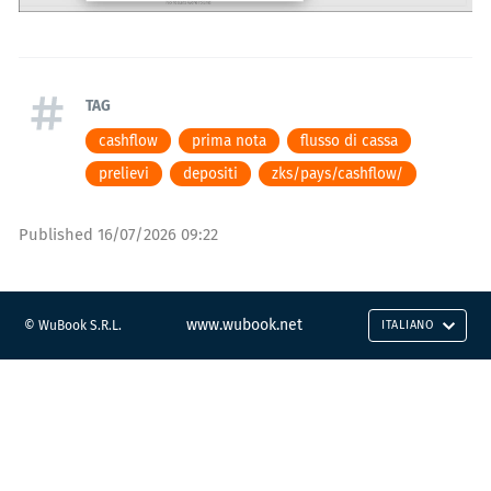
TAG
cashflow
prima nota
flusso di cassa
prelievi
depositi
zks/pays/cashflow/
Published
16/07/2026 09:22
www.wubook.net
© WuBook S.R.L.
ITALIANO