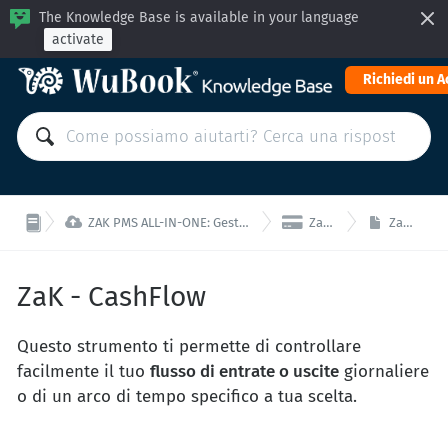
The Knowledge Base is available in your language
activate
Richiedi un 


ZAK PMS ALL-IN-ONE: Gestisci la tua struttura da un'unica interfaccia!
ZaK - Contabilità
ZaK - CashFlow
ZaK - CashFlow
Questo strumento ti permette di controllare
facilmente il tuo
flusso di entrate o uscite
giornaliere
o di un arco di tempo specifico a tua scelta.