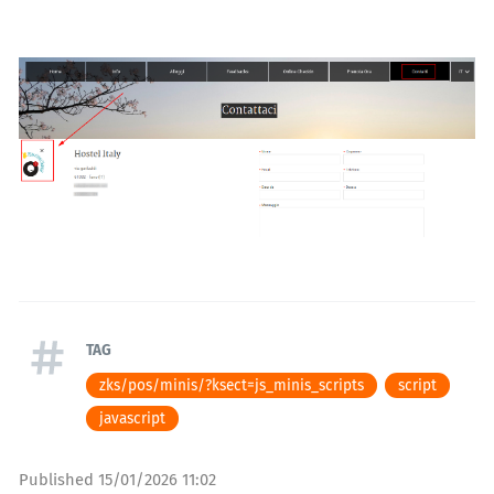
TAG
zks/pos/minis/?ksect=js_minis_scripts
script
javascript
Published
15/01/2026 11:02