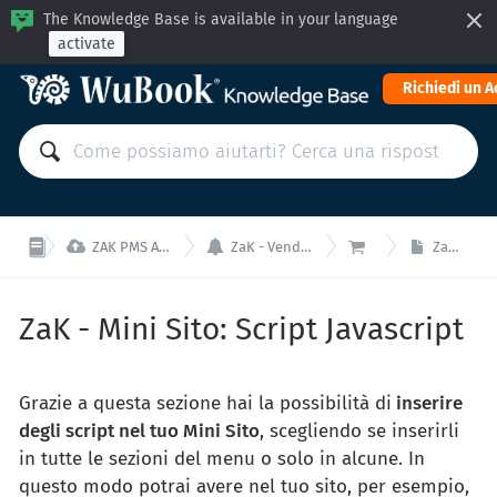
The Knowledge Base is available in your language
activate
Richiedi un 



ZAK PMS ALL-IN-ONE: Gestisci la tua struttura da un'unica interfaccia!
ZaK - Vendita Online (Online Reception, Mini Sito e Channel Manager)
ZaK - Mini Sito
ZaK - Mini Sito: Script Javascript
ZaK - Mini Sito: Script Javascript
Grazie a questa sezione hai la possibilità di
inserire
degli script nel tuo Mini Sito
, scegliendo se inserirli
in tutte le sezioni del menu o solo in alcune. In
questo modo potrai avere nel tuo sito, per esempio,