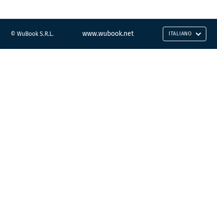
www.wubook.net
© WuBook S.R.L.
ITALIANO