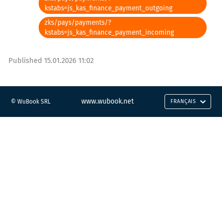
kstabs=js_kas_finance_payment_outgoing
zks/pays/payments/?
kstabs=js_kas_finance_payment_incoming
Published
15.01.2026 11:02
www.wubook.net
© WuBook SRL
FRANÇAIS