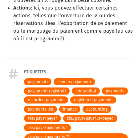
trouverez un X rouge dans cette colonne.
Actions
: Ici, vous pouvez effectuer certaines
actions, telles que l'ouverture de la ou des
réservations liées, l'exportation de ce paiement
ou le marquage du paiement comme payé (au cas
où il est programmé).
ETIQUETTES
pagamenti
elenco pagamenti
pagamenti registrati
contabilità
payments
recorded payments
registered payments
payments list
finance
accounting
zks/pays/pays/
zks/pays/pays/?s=payed
zks/pays/payments/
zks/pays/payments/?