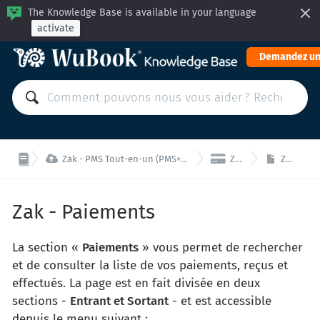
The Knowledge Base is available in your language
activate
Demandez un


Zak - PMS Tout-en-un (PMS+BE+CM): Gérer votre propriété depuis une unique interface
Zak - Paiements
Zak - Paiements
Zak - Paiements
La section «
Paiements
» vous permet de rechercher
et de consulter la liste de vos paiements, reçus et
effectués. La page est en fait divisée en deux
sections -
Entrant et Sortant
- et est accessible
depuis le menu suivant :