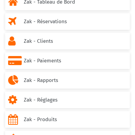

Zak - Tableau de Bord

Zak - Réservations

Zak - Clients

Zak - Paiements

Zak - Rapports

Zak - Réglages

Zak - Produits