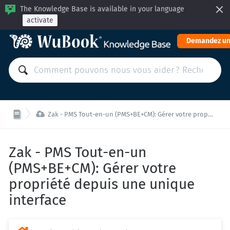
The Knowledge Base is available in your language
activate
Demandez un

Zak - PMS Tout-en-un (PMS+BE+CM): Gérer votre propriété depuis une unique interface
Zak - PMS Tout-en-un
(PMS+BE+CM): Gérer votre
propriété depuis une unique
interface