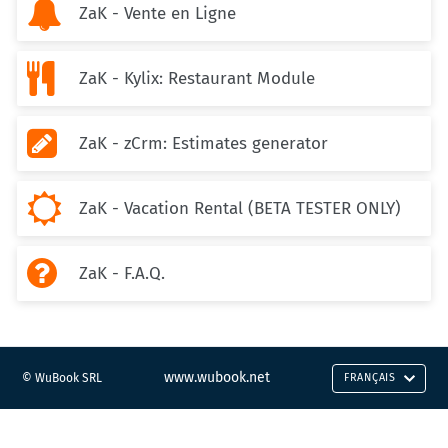

ZaK - Vente en Ligne

ZaK - Kylix: Restaurant Module

ZaK - zCrm: Estimates generator

ZaK - Vacation Rental (BETA TESTER ONLY)

ZaK - F.A.Q.
www.wubook.net
© WuBook SRL
FRANÇAIS