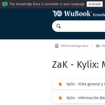
The Knowledge Base is available in your language
activate

WB Knowledge Base
ZA
ZaK - Kylix:
Kylix - Vista general y
Kylix - Información Bá