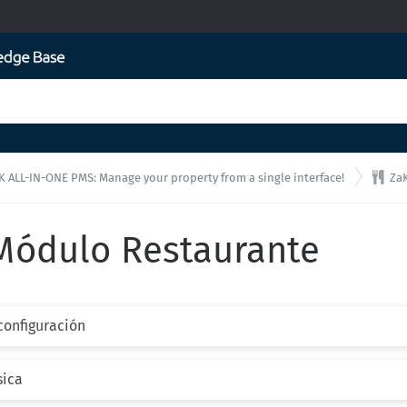

K ALL-IN-ONE PMS: Manage your property from a single interface!
ZaK
 Módulo Restaurante
 configuración
sica