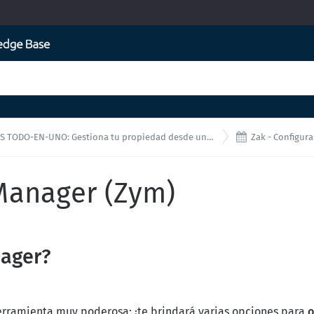

TODO-EN-UNO: Gestiona tu propiedad desde una única interfaz!
Zak - Configuración In
 Manager (Zym)
nager?
rramienta muy poderosa: ¡te brindará varias opciones para
o