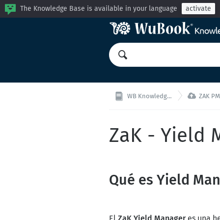
The Knowledge Base is available in your language
activate

WB Knowledge Base
ZAK PMS 
ZaK - Yield
Qué es Yield Ma
El
ZaK Yield Manager
es una he