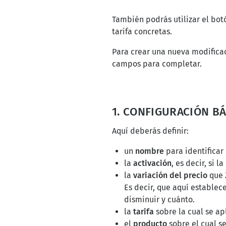
También podrás utilizar el bo
tarifa concretas.
Para crear una nueva modifica
campos para completar.
1. CONFIGURACIÓN B
Aquí deberás definir:
un
nombre
para identificar 
la
activación
, es decir, si 
la
variación del precio
que Z
Es decir, que aquí establec
disminuir y cuánto.
la
tarifa
sobre la cual se apl
el
producto
sobre el cual se