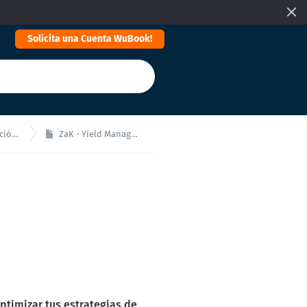
Solicita una Cuenta WuBook!
icial
ZaK - Yield Manager (Zym)
ptimizar tus estrategias de