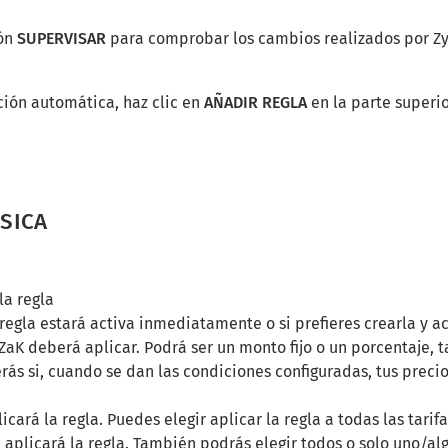
tón
SUPERVISAR
para comprobar los cambios realizados por Zy
ción automática, haz clic en
AÑADIR REGLA
en la parte superio
ÁSICA
la regla
la regla estará activa inmediatamente o si prefieres crearla y ac
aK deberá aplicar. Podrá ser un monto fijo o un porcentaje, 
erás si, cuando se dan las condiciones configuradas, tus prec
icará la regla. Puedes elegir aplicar la regla a todas las tarif
 aplicará la regla. También podrás elegir todos o solo uno/al