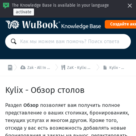
The Knowledge Base is available in your language
activate
Cоздайте ак


Zak - All In One (PMS+МБ+МК)
ZaK - Kylix: Модуль ресторана
Kylix - Обзор столов
Kylix - Обзор столов
Раздел
Обзор
позволяет вам получить полное
представление о ваших столиках, бронированиях,
текущих услугах и многом другом. Кроме того,
отсюда у вас есть возможность добавлять новые
бронирования и заказы на вынос, редактировать