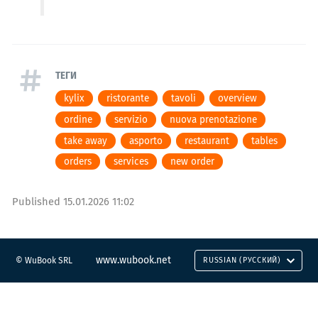
ТЕГИ
kylix
ristorante
tavoli
overview
ordine
servizio
nuova prenotazione
take away
asporto
restaurant
tables
orders
services
new order
Published
15.01.2026 11:02
www.wubook.net
© WuBook SRL
RUSSIAN (РУССКИЙ)