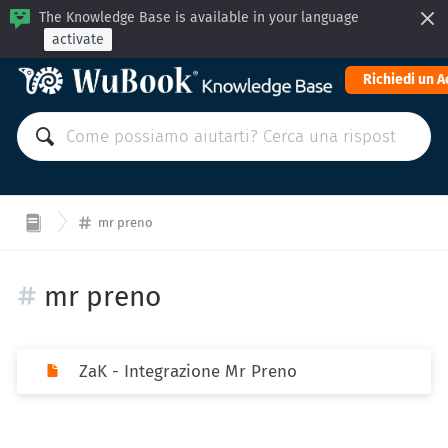
The Knowledge Base is available in your language
activate
Richiedi un 
mr preno
mr preno
ZaK - Integrazione Mr Preno