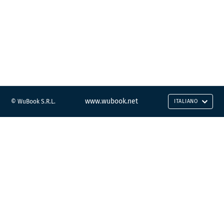
www.wubook.net
© WuBook S.R.L.
ITALIANO