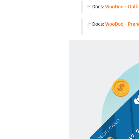
☞ Docs:
WooDoo - Onli
☞ Docs:
WooDoo - Preno