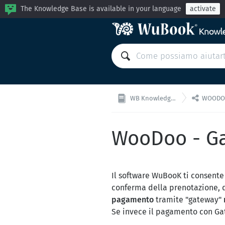
The Knowledge Base is available in your language
activate

WB Knowledge Base
WOODOO: C
WooDoo - G
Il software WuBooK ti consente
conferma della prenotazione, d
pagamento
tramite "gateway"
Se invece il pagamento con Gat