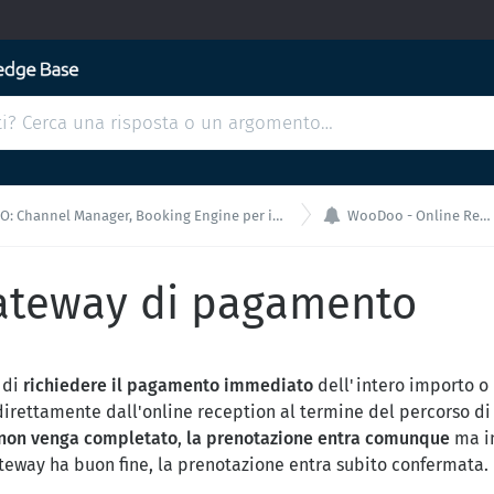

hannel Manager, Booking Engine per integrazioni API
WooDoo - Online Reception
ateway di pagamento
 di
richiedere il pagamento immediato
dell'intero importo o
irettamente dall'online reception al termine del percorso di 
non venga completato
,
la prenotazione entra comunque
ma in
eway ha buon fine, la prenotazione entra subito confermata.