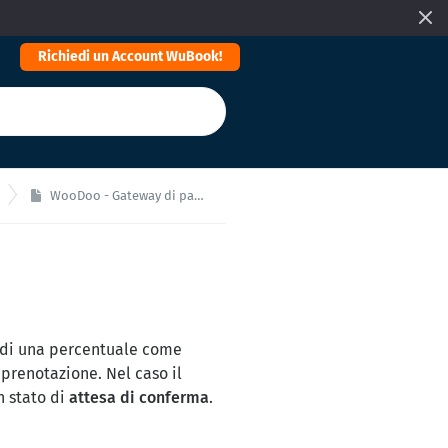
Richiedi un Account WuBook!
WooDoo - Gateway di pagamento
 di una percentuale come
prenotazione. Nel caso il
 stato di
attesa di conferma
.