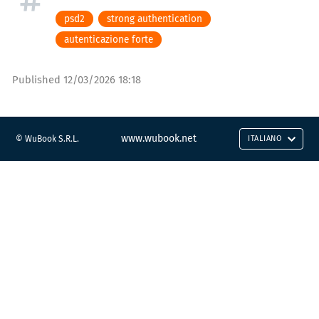
psd2
strong authentication
autenticazione forte
Published
12/03/2026 18:18
www.wubook.net
© WuBook S.R.L.
ITALIANO