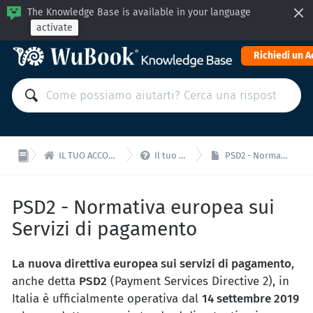
The Knowledge Base is available in your language
activate
Richiedi un 


IL TUO ACCOUNT: Contabilità e amministrazione
Il tuo Account WuBook - F.A.Q
PSD2 - Normativa europea sui Servizi di pagamento
PSD2 - Normativa europea sui
Servizi di pagamento
L
a
nuova direttiva europea sui servizi di pagamento
,
anche detta
PSD2
(Payment Services Directive 2), in
Italia è ufficialmente operativa dal
14 settembre 2019