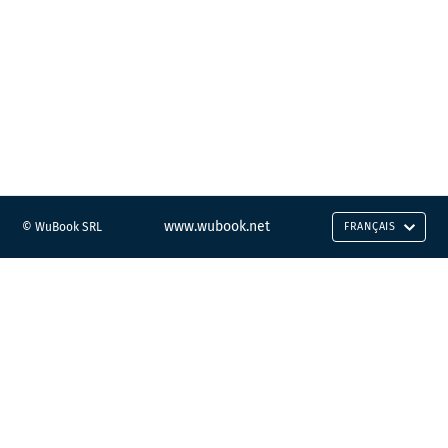
www.wubook.net
© WuBook SRL
FRANÇAIS