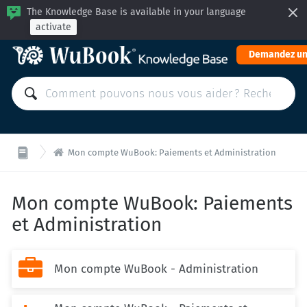
The Knowledge Base is available in your language
activate
Demandez un

Mon compte WuBook: Paiements et Administration
Mon compte WuBook: Paiements
et Administration

Mon compte WuBook - Administration