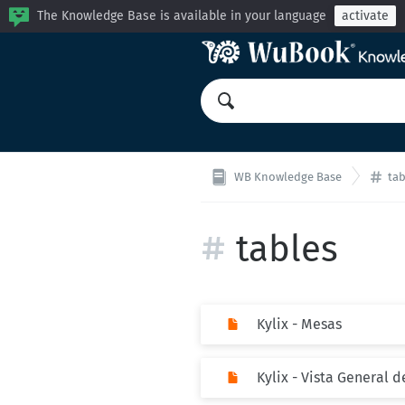
The Knowledge Base is available in your language
activate
WB Knowledge Base
tab
tables
Kylix - Mesas
Kylix - Vista General 