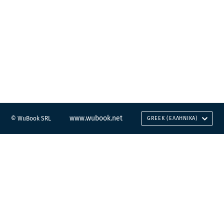
www.wubook.net
© WuBook SRL
GREEK (ΕΛΛΗΝΙΚΆ)