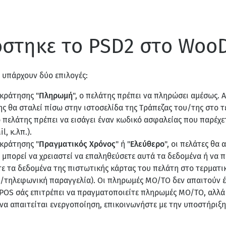
στηκε το PSD2 στο Woo
 υπάρχουν δύο επιλογές:
 κράτησης "
Πληρωμή
", ο πελάτης πρέπει να πληρώσει αμέσως. Α
ης θα σταλεί πίσω στην ιστοσελίδα της Τράπεζας του/της στο τ
ο πελάτης πρέπει να εισάγει έναν κωδικό ασφαλείας που παρέχε
, κ.λπ.).
 κράτησης "
Πραγματικός Χρόνος
" ή "
Ελεύθερο
", οι πελάτες θα
 μπορεί να χρειαστεί να επαληθεύσετε αυτά τα δεδομένα ή να
τε τα δεδομένα της πιστωτικής κάρτας του πελάτη στο τερματ
/τηλεφωνική παραγγελία). Οι πληρωμές MO/TO δεν απαιτούν έ
ό POS σάς επιτρέπει να πραγματοποιείτε πληρωμές MO/TO, αλλά 
 να απαιτείται ενεργοποίηση, επικοινωνήστε με την υποστήριξη