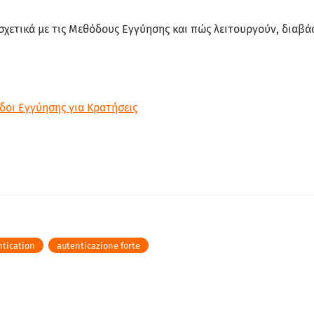
σχετικά με τις Μεθόδους Εγγύησης και πώς λειτουργούν, διαβά
δοι Εγγύησης για Κρατήσεις
ntication
autenticazione forte