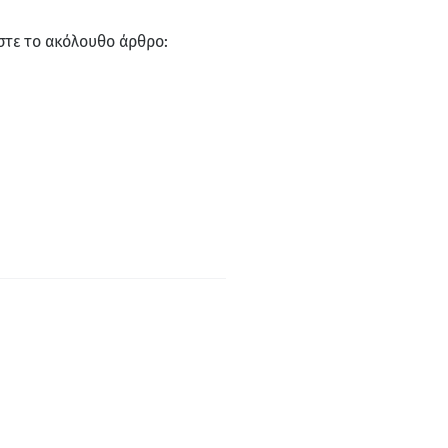
στε το ακόλουθο άρθρο: