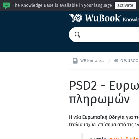
The Knowledge Base is available in your language
activate

WB Knowledge Base
Ο WUBOOK ΛΟΓΑ
PSD2 - Ευρω
πληρωμών
Η νέα
Ευρωπαϊκή Οδηγία για τ
Ιταλία ισχύει επίσημα από τις 