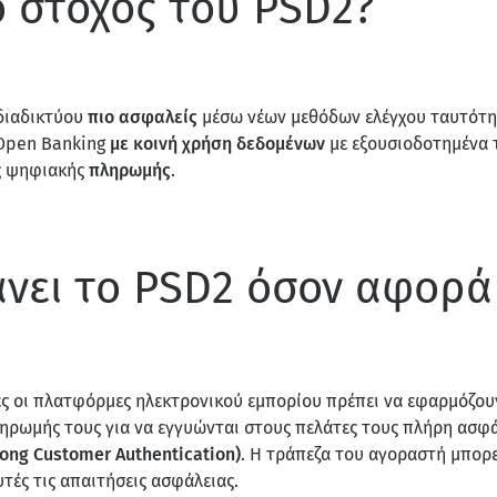
ο στόχος του PSD2?
διαδικτύου
πιο ασφαλείς
μέσω νέων μεθόδων ελέγχου ταυτότη
Open Banking
με κοινή χρήση δεδομένων
με εξουσιοδοτημένα
ες ψηφιακής
πληρωμής
.
άνει το PSD2 όσον αφορά 
ες οι πλατφόρμες ηλεκτρονικού εμπορίου πρέπει να εφαρμόζου
ληρωμής τους για να εγγυώνται στους πελάτες τους πλήρη ασφά
rong Customer Authentication)
. Η τράπεζα του αγοραστή μπορεί
τές τις απαιτήσεις ασφάλειας.