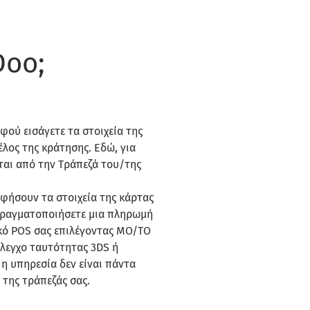
Doo;
φού εισάγετε τα στοιχεία της
έλος της κράτησης. Εδώ, για
ται από την Τράπεζά του/της
 αφήσουν τα στοιχεία της κάρτας
 πραγματοποιήσετε μια πληρωμή
ικό POS σας επιλέγοντας MO/TO
λεγχο ταυτότητας 3DS ή
η υπηρεσία δεν είναι πάντα
 της τράπεζάς σας.