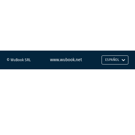
www.wubook.net
© WuBook SRL
ESPAÑOL